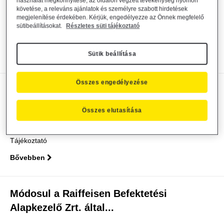
Alapkezelő Zrt....
használat megkönnyítése, az oldalon végzett tevékenység nyomon
követése, a releváns ajánlatok és személyre szabott hirdetések
megjelenítése érdekében. Kérjük, engedélyezze az Önnek megfelelő
Alapkezelő közzététel
general
2022. október 21.
sütibeállításokat.
Részletes süti tájékoztató
Tájékoztató
Sütik beállítása
Bővebben
Összes engedélyezése
Tájékoztatás a szerepvállalási politika
végrehajtásáról -...
Összes elutasítása
Alapkezelő közzététel
general
2022. szeptember 26.
Tájékoztató
Bővebben
Módosul a Raiffeisen Befektetési
Alapkezelő Zrt. által...