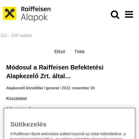
Ugrás a fő tartalomhoz
Közzétételek - Raiffeisen ALAPKE
111 - 120 találat
Módosul a Raiffeisen Befektetési
Alapkezelő Zrt. által...
Alapkezelő közzététel
general
2022. november 30.
Közzététel
Bővebben
Sütikezelés
Módosult a Raiffeisen Befektetési
A Raiffeisen Bank weboldala sütiket használ az oldal működtetése, a