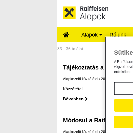
Ugrás a fő tartalomhoz
Alapok
Rólunk
Közzétételek - Rai
33 - 36 találat
Sütike
A Raiffeise
Tájékoztatás a Raiffeisen
végzett tev
érdekében. 
Alapkezelő közzététel
2025. október 1.
Közzététel
Bővebben
Módosul a Raiffeisen Befe
Alapkezelő közzététel
2025. október 1.