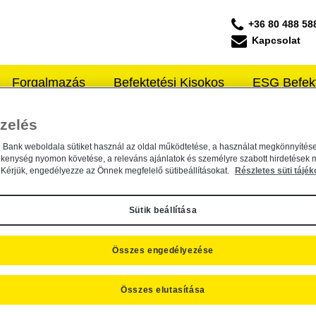
+36 80 488 58
Kapcsolat
Forgalmazás
Befektetési Kisokos
ESG Befek
ffeisen ALAPKEZELŐ
zelés
n Bank weboldala sütiket használ az oldal működtetése, a használat megkönnyítése
 Befektetési Alapkezelő Zrt....
ékenység nyomon követése, a releváns ajánlatok és személyre szabott hirdetések 
Kérjük, engedélyezze az Önnek megfelelő sütibeállításokat.
Részletes süti tájék
Sütik beállítása
Összes engedélyezése
ktetési Alapkezelő Zrt. által...
Összes elutasítása