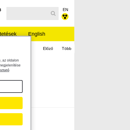
EN
Kereső sáv
8
tetések
English
, az oldalon
megjelenítése
oztató