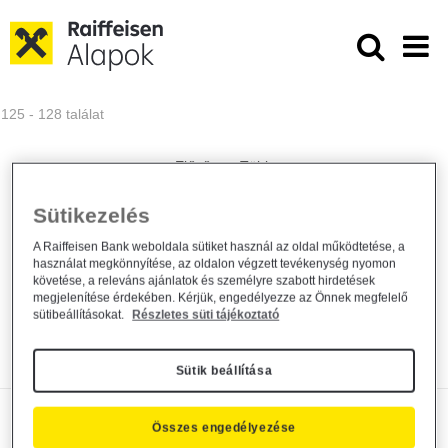
Ugrás a fő tartalomhoz
Közzétételek - Raiffeisen ALAPKE
125 - 128 találat
Sütikezelés
Tájékoztatás a Raiffeisen Ingatlan Alap
"U"...
A Raiffeisen Bank weboldala sütiket használ az oldal működtetése, a
használat megkönnyítése, az oldalon végzett tevékenység nyomon
követése, a releváns ajánlatok és személyre szabott hirdetések
Alapkezelő közzététel
general
2022. március 10.
megjelenítése érdekében. Kérjük, engedélyezze az Önnek megfelelő
sütibeállításokat.
Részletes süti tájékoztató
Tájékoztató
Bővebben
Sütik beállítása
Tájékoztatás a Raiffeisen Ingatlan Alap
Összes engedélyezése