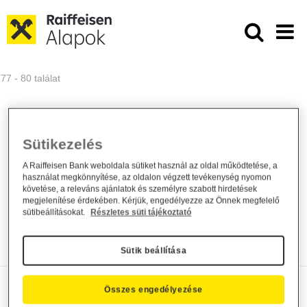
Ugrás a fő tartalomhoz
Közzétételek - Raiffeisen ALAPKE
77 - 80 találat
Sütikezelés
Módosul a Raiffeisen Befektetési
Alapkezelő Zrt. által...
A Raiffeisen Bank weboldala sütiket használ az oldal működtetése, a
használat megkönnyítése, az oldalon végzett tevékenység nyomon
követése, a releváns ajánlatok és személyre szabott hirdetések
Alapkezelő közzététel
2024. június 12.
megjelenítése érdekében. Kérjük, engedélyezze az Önnek megfelelő
sütibeállításokat.
Részletes süti tájékoztató
Közzététel
Bővebben
Sütik beállítása
Kezelési szabályzat módosítás
Összes engedélyezése