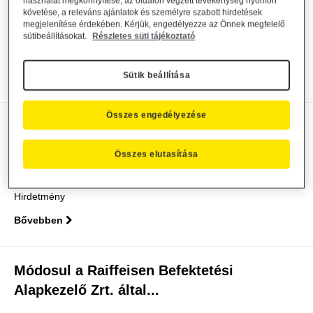
Alapkezelő Zrt. által...
használat megkönnyítése, az oldalon végzett tevékenység nyomon
követése, a releváns ajánlatok és személyre szabott hirdetések
megjelenítése érdekében. Kérjük, engedélyezze az Önnek megfelelő
Alapkezelő közzététel
2026. július 14.
sütibeállításokat.
Részletes süti tájékoztató
Közzététel
Sütik beállítása
Bővebben
Összes engedélyezése
Döntés igazgatósági tag visszahívásáról
és kinevezéséről
Összes elutasítása
Alapkezelő közzététel
2026. július 9.
Hirdetmény
Bővebben
Módosul a Raiffeisen Befektetési
Alapkezelő Zrt. által...