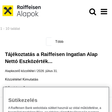
Ugrás a fő tartalomhoz
Közzétételek - Raiffeisen ALAPKE
1 - 10 találat
Tájékoztatás a Raiffeisen Ingatlan Alap
Nettó Eszközérték...
Alapkezelő közzététel
2026. július 31.
Közzététel Kimutatás
Bővebben
Sütikezelés
Módosul a Raiffeisen Befektetési
A Raiffeisen Bank weboldala sütiket használ az oldal működtetése, a