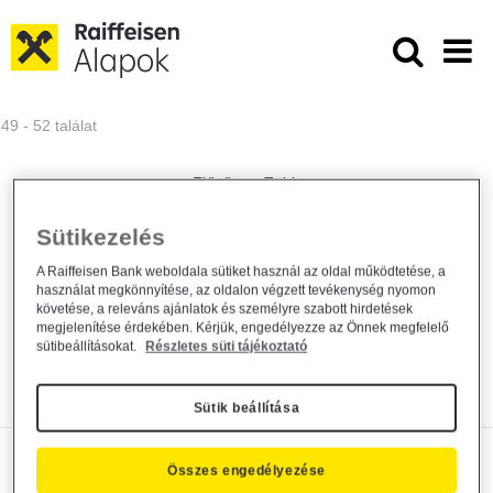
Ugrás a fő tartalomhoz
Közzétételek - Raiffeisen ALAPKE
49 - 52 találat
Sütikezelés
Tájékoztatás forgalmazási, elszámolási és
értékelési...
A Raiffeisen Bank weboldala sütiket használ az oldal működtetése, a
használat megkönnyítése, az oldalon végzett tevékenység nyomon
követése, a releváns ajánlatok és személyre szabott hirdetések
Alapkezelő közzététel
2025. március 7.
megjelenítése érdekében. Kérjük, engedélyezze az Önnek megfelelő
sütibeállításokat.
Részletes süti tájékoztató
Közzététel
Bővebben
Sütik beállítása
Kiemelt információkat tartalmazó
Összes engedélyezése