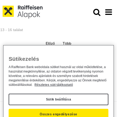
Ugrás a fő tartalomhoz
Közzétételek - Raiffeisen ALAPKE
13 - 16 találat
Módosul a Raiffeisen Befektetési
Sütikezelés
Alapkezelő Zrt. által...
A Raiffeisen Bank weboldala sütiket használ az oldal működtetése, a
használat megkönnyítése, az oldalon végzett tevékenység nyomon
Alapkezelő közzététel
2026. március 24.
követése, a releváns ajánlatok és személyre szabott hirdetések
megjelenítése érdekében. Kérjük, engedélyezze az Önnek megfelelő
Közzététel
sütibeállításokat.
Részletes süti tájékoztató
Bővebben
Sütik beállítása
Módosul a Raiffeisen Befektetési
Összes engedélyezése