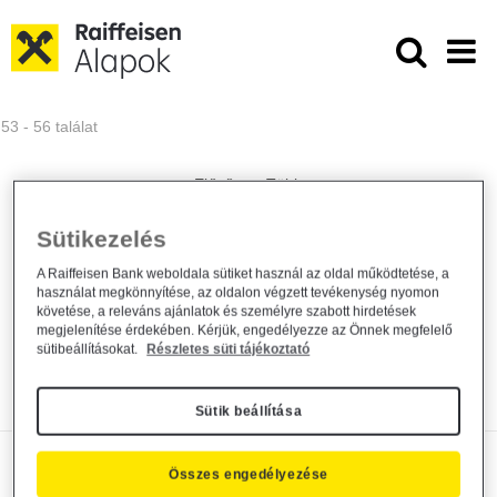
Ugrás a fő tartalomhoz
Közzétételek - Raiffeisen ALAPKE
53 - 56 találat
Sütikezelés
Módosul a Raiffeisen Befektetési
Alapkezelő Zrt. által...
A Raiffeisen Bank weboldala sütiket használ az oldal működtetése, a
használat megkönnyítése, az oldalon végzett tevékenység nyomon
követése, a releváns ajánlatok és személyre szabott hirdetések
Alapkezelő közzététel
2024. december 12.
megjelenítése érdekében. Kérjük, engedélyezze az Önnek megfelelő
sütibeállításokat.
Részletes süti tájékoztató
Közzététel
Bővebben
Sütik beállítása
Módosul a Raiffeisen Befektetési
Összes engedélyezése