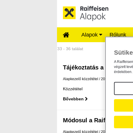
Ugrás a fő tartalomhoz
Alapok
Rólunk
Közzétételek - Rai
33 - 36 találat
Sütike
A Raiffeise
Tájékoztatás a Raiffeisen
végzett tev
érdekében. 
Alapkezelő közzététel
2025. október 1.
Közzététel
Bővebben
Módosul a Raiffeisen Befe
Alapkezelő közzététel
2025. október 1.