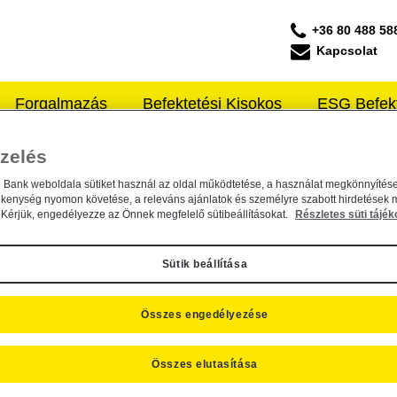
+36 80 488 58
Kapcsolat
Forgalmazás
Befektetési Kisokos
ESG Befek
ffeisen ALAPKEZELŐ
zelés
n Bank weboldala sütiket használ az oldal működtetése, a használat megkönnyítése
 Befektetési Alapkezelő Zrt....
ékenység nyomon követése, a releváns ajánlatok és személyre szabott hirdetések 
Kérjük, engedélyezze az Önnek megfelelő sütibeállításokat.
Részletes süti tájék
Sütik beállítása
Összes engedélyezése
ktetési Alapkezelő Zrt. által...
Összes elutasítása