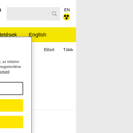
EN
Kereső sáv
8
tetések
English
, az oldalon
megjelenítése
oztató