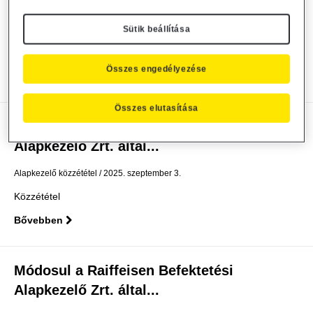
Alapkezelő Zrt. által...
Sütik beállítása
Alapkezelő közzététel
2025. október 1.
Közzététel
Összes engedélyezése
Bővebben
Összes elutasítása
Módosul a Raiffeisen Befektetési
Alapkezelő Zrt. által...
Alapkezelő közzététel
2025. szeptember 3.
Közzététel
Bővebben
Módosul a Raiffeisen Befektetési
Alapkezelő Zrt. által...