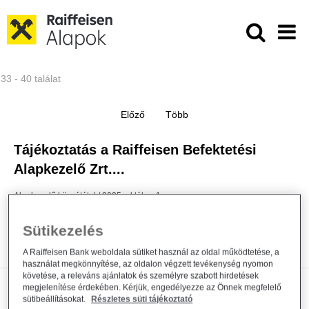
Ugrás a fő tartalomhoz
Közzétételek - Raiffeisen ALAPKE
33 - 40 találat
Tájékoztatás a Raiffeisen Befektetési
Alapkezelő Zrt....
Alapkezelő közzététel
2025. október 1.
Közzététel
Sütikezelés
Bővebben
A Raiffeisen Bank weboldala sütiket használ az oldal működtetése, a
használat megkönnyítése, az oldalon végzett tevékenység nyomon
követése, a releváns ajánlatok és személyre szabott hirdetések
megjelenítése érdekében. Kérjük, engedélyezze az Önnek megfelelő
Módosul a Raiffeisen Befektetési
sütibeállításokat.
Részletes süti tájékoztató