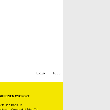
AIFFEISEN CSOPORT
iffeisen Bank Zrt.
iffeisen Corporate Lízing Zrt.