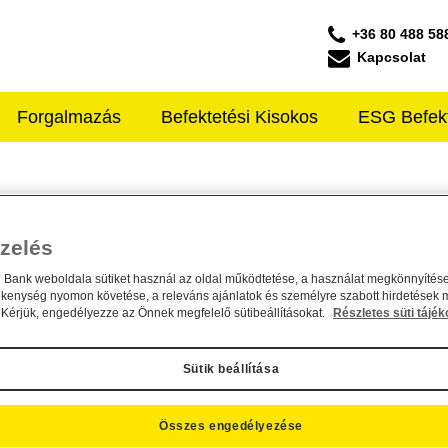
+36 80 488 58
Kapcsolat
Forgalmazás
Befektetési Kisokos
ESG Befek
ffeisen ALAPKEZELŐ
lapkezelő Zrt. Igazgatósági...
zelés
cius 17.
n Bank weboldala sütiket használ az oldal működtetése, a használat megkönnyítése
ékenység nyomon követése, a releváns ajánlatok és személyre szabott hirdetések 
Kérjük, engedélyezze az Önnek megfelelő sütibeállításokat.
Részletes süti tájék
Sütik beállítása
n Befektetési Alapkezelő Zrt....
Összes engedélyezése
ius 9.