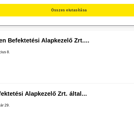
Összes elutasítása
n Befektetési Alapkezelő Zrt....
ius 8.
ktetési Alapkezelő Zrt. által...
ár 29.