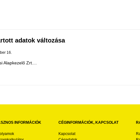
rtott adatok változása
ber 16.
Alapkezelő Zrt....
SZNOS INFORMÁCIÓK
CÉGINFORMÁCIÓK, KAPCSOLAT
R
folyamok
Kapcsolat
Ra
zamkalkulátor
Cégadatok
Ra