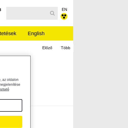
EN
Kereső sáv
8
tetések
English
, az oldalon
megjelenítése
oztató