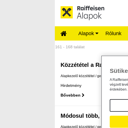
Ugrás a fő tartalomhoz
Alapok
Rólunk
Közzétételek - Rai
161 - 168 találat
Közzététel a Raiffeisen A
Sütike
Alapkezelő közzététel
general
2021. már
A Raiffeise
végzett tev
Hirdetmény
érdekében. 
Bővebben
Módosul több, a Raiffeise
Alapkezelő közzététel
general
2021. márc