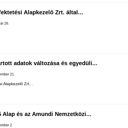
ktetési Alapkezelő Zrt. által...
ár 26.
tott adatok változása és egyedüli...
ember 21.
Alapkezelő Zrt....
 Alap és az Amundi Nemzetközi...
ember 2.