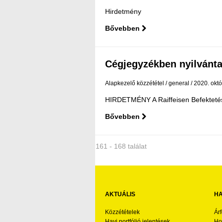
Hirdetmény
Bővebben
Cégjegyzékben nyilvánta
Alapkezelő közzététel
general
2020. októ
HIRDETMÉNY A Raiffeisen Befektetési 
Bővebben
161 - 168 találat
AKTUÁLIS
HA
Közzétételek
Ár
Havi portfólió jelentések
Ho