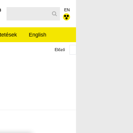
EN
Kereső sáv
8
tetések
English