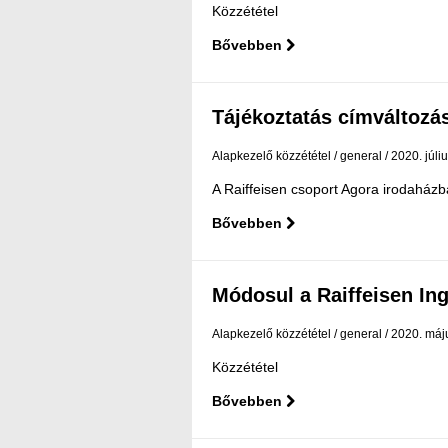
Közzététel
Bővebben
Tájékoztatás címváltozá
Alapkezelő közzététel
general
2020. júli
A Raiffeisen csoport Agora irodaházba
Bővebben
Módosul a Raiffeisen Ing
Alapkezelő közzététel
general
2020. máj
Közzététel
Bővebben