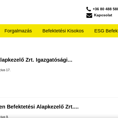
+36 80 488 58
Kapcsolat
Forgalmazás
Befektetési Kisokos
ESG Befek
ffeisen ALAPKEZELŐ
lapkezelő Zrt. Igazgatósági...
cius 17.
n Befektetési Alapkezelő Zrt....
ius 9.