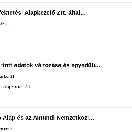
ktetési Alapkezelő Zrt. által...
ár 26.
tott adatok változása és egyedüli...
ember 21.
Alapkezelő Zrt....
 Alap és az Amundi Nemzetközi...
ember 2.