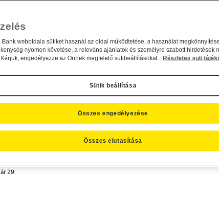
zelés
n Bank weboldala sütiket használ az oldal működtetése, a használat megkönnyítése
ékenység nyomon követése, a releváns ajánlatok és személyre szabott hirdetések 
Kérjük, engedélyezze az Önnek megfelelő sütibeállításokat.
Részletes süti tájék
n Befektetési Alapkezelő Zrt....
ius 8.
Sütik beállítása
Összes engedélyezése
Összes elutasítása
ktetési Alapkezelő Zrt. által...
ár 29.