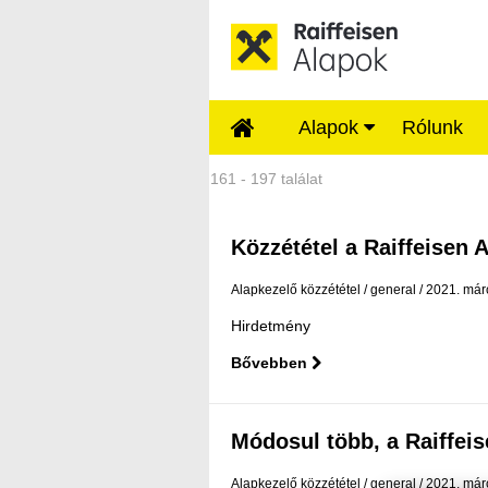
Ugrás a fő tartalomhoz
Alapok
Rólunk
Közzétételek - Rai
161 - 197 találat
Közzététel a Raiffeisen A
Alapkezelő közzététel
general
2021. már
Hirdetmény
Bővebben
Módosul több, a Raiffeise
Alapkezelő közzététel
general
2021. márc