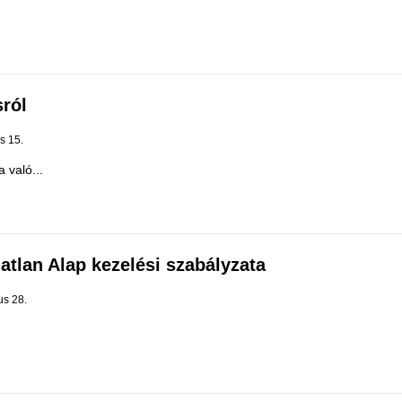
sról
us 15.
 való...
atlan Alap kezelési szabályzata
us 28.