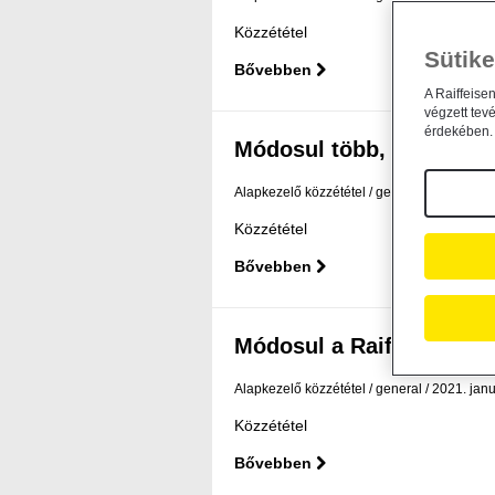
Közzététel
Sütike
Bővebben
A Raiffeise
végzett tev
érdekében. 
Módosul több, a Raiffeise
Alapkezelő közzététel
general
2021. márc
Közzététel
Bővebben
Módosul a Raiffeisen Befe
Alapkezelő közzététel
general
2021. janu
Közzététel
Bővebben