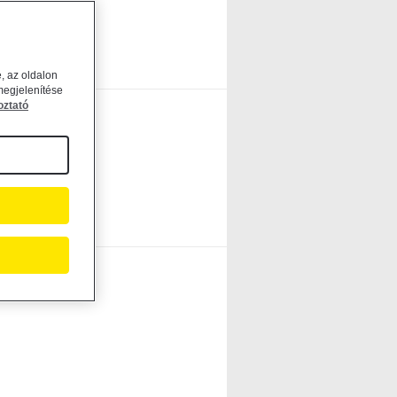
, az oldalon
megjelenítése
oztató