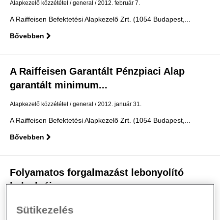
Alapkezelő közzététel
general
2012. február 7.
A Raiffeisen Befektetési Alapkezelő Zrt. (1054 Budapest,...
Bővebben
A Raiffeisen Garantált Pénzpiaci Alap
garantált minimum...
Alapkezelő közzététel
general
2012. január 31.
A Raiffeisen Befektetési Alapkezelő Zrt. (1054 Budapest,...
Bővebben
Folyamatos forgalmazást lebonyolító
helyek új...
Alapkezelő közzététel
general
2012. január 5.
Sütikezelés