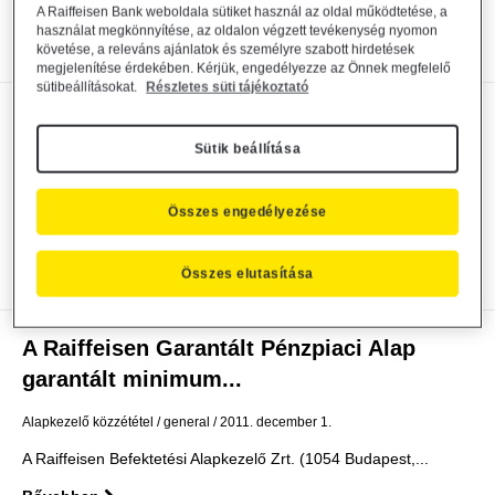
Folyamatos forgalmazást lebonyolító helyek új...
A Raiffeisen Bank weboldala sütiket használ az oldal működtetése, a
használat megkönnyítése, az oldalon végzett tevékenység nyomon
Bővebben
követése, a releváns ajánlatok és személyre szabott hirdetések
megjelenítése érdekében. Kérjük, engedélyezze az Önnek megfelelő
sütibeállításokat.
Részletes süti tájékoztató
A Raiffeisen Garantált Pénzpiaci Alap
garantált minimum...
Sütik beállítása
Alapkezelő közzététel
general
2011. december 30.
Összes engedélyezése
A Raiffeisen Befektetési Alapkezelő Zrt. (1054 Budapest,...
Bővebben
Összes elutasítása
A Raiffeisen Garantált Pénzpiaci Alap
garantált minimum...
Alapkezelő közzététel
general
2011. december 1.
A Raiffeisen Befektetési Alapkezelő Zrt. (1054 Budapest,...