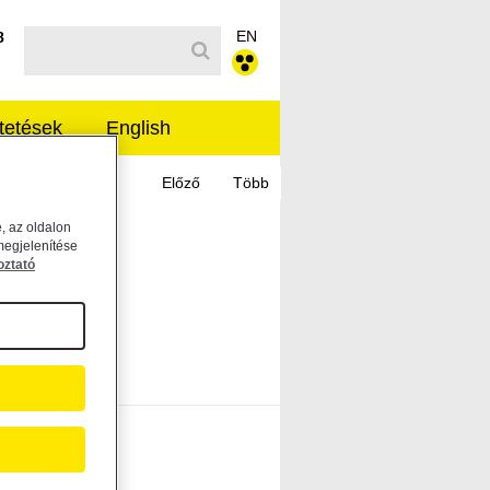
EN
Kereső sáv
8
tetések
English
, az oldalon
megjelenítése
oztató