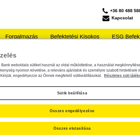
+36 80 488 58
Kapcsolat
Forgalmazás
Befektetési Kisokos
ESG Befek
ffeisen ALAPKEZELŐ
zelés
n Bank weboldala sütiket használ az oldal működtetése, a használat megkönnyítése
tartásba vétele
ékenység nyomon követése, a releváns ajánlatok és személyre szabott hirdetések 
Kérjük, engedélyezze az Önnek megfelelő sütibeállításokat.
Részletes süti tájék
Sütik beállítása
Összes engedélyezése
tartalmazó dokumentum módosítás
Összes elutasítása