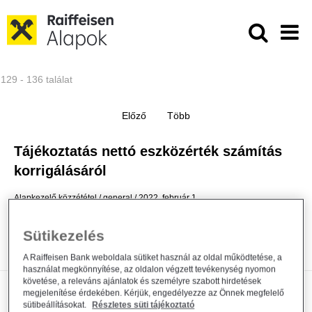
Ugrás a fő tartalomhoz
Közzétételek - Raiffeisen ALAPKE
129 - 136 találat
Tájékoztatás nettó eszközérték számítás
korrigálásáról
Alapkezelő közzététel
general
2022. február 1.
Közzététel
Sütikezelés
Bővebben
A Raiffeisen Bank weboldala sütiket használ az oldal működtetése, a
használat megkönnyítése, az oldalon végzett tevékenység nyomon
követése, a releváns ajánlatok és személyre szabott hirdetések
Módosul a Raiffeisen Befektetési
megjelenítése érdekében. Kérjük, engedélyezze az Önnek megfelelő
sütibeállításokat.
Részletes süti tájékoztató