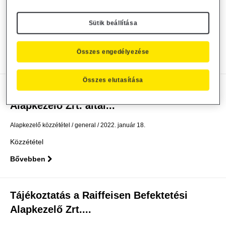
Alapkezelő Zrt. által...
Alapkezelő közzététel
general
2022. január 26.
Sütik beállítása
Közzététel
Összes engedélyezése
Bővebben
Összes elutasítása
Módosul a Raiffeisen Befektetési
Alapkezelő Zrt. által...
Alapkezelő közzététel
general
2022. január 18.
Közzététel
Bővebben
Tájékoztatás a Raiffeisen Befektetési
Alapkezelő Zrt....