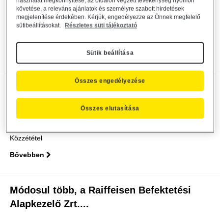
Alapkezelő Zrt....
használat megkönnyítése, az oldalon végzett tevékenység nyomon
követése, a releváns ajánlatok és személyre szabott hirdetések
megjelenítése érdekében. Kérjük, engedélyezze az Önnek megfelelő
Alapkezelő közzététel
general
2022. január 17.
sütibeállításokat.
Részletes süti tájékoztató
Közzététel
Sütik beállítása
Bővebben
Összes engedélyezése
Módosul a Raiffeisen Befektetési
Alapkezelő Zrt. által...
Összes elutasítása
Alapkezelő közzététel
general
2022. január 3.
Közzététel
Bővebben
Módosul több, a Raiffeisen Befektetési
Alapkezelő Zrt....