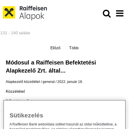
Ugrás a fő tartalomhoz
Közzétételek - Raiffeisen ALAPKE
131 - 140 találat
Módosul a Raiffeisen Befektetési
Alapkezelő Zrt. által...
Alapkezelő közzététel
general
2022. január 18.
Közzététel
Bővebben
Sütikezelés
Tájékoztatás a Raiffeisen Befektetési
A Raiffeisen Bank weboldala sütiket használ az oldal működtetése, a