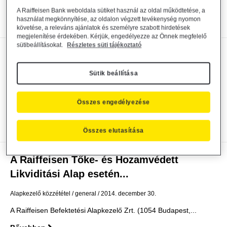
Kamat közzététel- Raiffeisen Private Banking 8,25% RAC...
A Raiffeisen Bank weboldala sütiket használ az oldal működtetése, a
Bővebben
használat megkönnyítése, az oldalon végzett tevékenység nyomon
követése, a releváns ajánlatok és személyre szabott hirdetések
megjelenítése érdekében. Kérjük, engedélyezze az Önnek megfelelő
sütibeállításokat.
Részletes süti tájékoztató
HSBC Global Investment Funds SICAV -
forgalmazás...
Sütik beállítása
Alapkezelő közzététel
general
2015. január 14.
Összes engedélyezése
HSBC Global Investment Funds SICAV - forgalmazás...
Bővebben
Összes elutasítása
A Raiffeisen Tőke- és Hozamvédett
Likviditási Alap esetén...
Alapkezelő közzététel
general
2014. december 30.
A Raiffeisen Befektetési Alapkezelő Zrt. (1054 Budapest,...