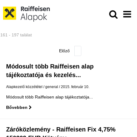
Ugrás a fő tartalomhoz
Közzétételek - Raiffeisen ALAPKE
161 - 197 találat
Módosult több Raiffeisen alap
tájékoztatója és kezelés...
Alapkezelő közzététel
general
2015. február 10.
Módosult több Raiffeisen alap tájékoztatója...
Bővebben
Záróközlemény - Raiffeisen Fix 4,75%