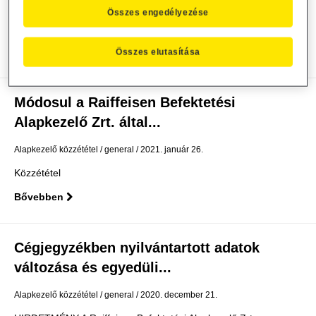
Alapkezelő közzététel
general
2021. január 29.
Összes engedélyezése
Közzététel
Bővebben
Összes elutasítása
Módosul a Raiffeisen Befektetési
Alapkezelő Zrt. által...
Alapkezelő közzététel
general
2021. január 26.
Közzététel
Bővebben
Cégjegyzékben nyilvántartott adatok
változása és egyedüli...
Alapkezelő közzététel
general
2020. december 21.