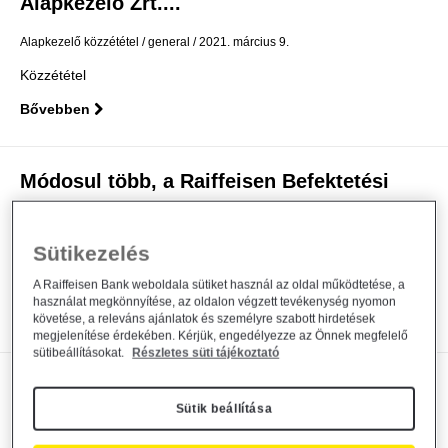
Alapkezelő Zrt....
Alapkezelő közzététel
general
2021. március 9.
Közzététel
Bővebben
Módosul több, a Raiffeisen Befektetési
Alapkezelő Zrt....
Sütikezelés
Alapkezelő közzététel
general
2021. március 8.
Közzététel
A Raiffeisen Bank weboldala sütiket használ az oldal működtetése, a
használat megkönnyítése, az oldalon végzett tevékenység nyomon
Bővebben
követése, a releváns ajánlatok és személyre szabott hirdetések
megjelenítése érdekében. Kérjük, engedélyezze az Önnek megfelelő
sütibeállításokat.
Részletes süti tájékoztató
Módosul a Raiffeisen Befektetési
Sütik beállítása
Alapkezelő Zrt. által...