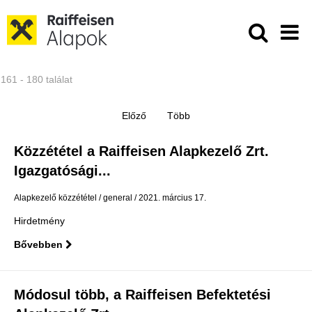
Ugrás a fő tartalomhoz
Közzétételek - Raiffeisen ALAPKE
161 - 180 találat
Közzététel a Raiffeisen Alapkezelő Zrt.
Igazgatósági...
Alapkezelő közzététel
general
2021. március 17.
Hirdetmény
Bővebben
Módosul több, a Raiffeisen Befektetési