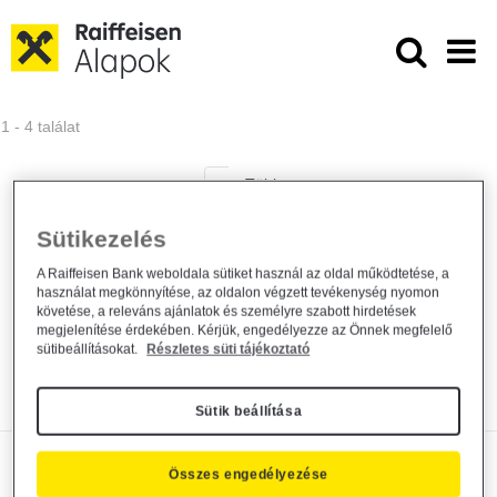
Ugrás a fő tartalomhoz
Közzétételek - Raiffeisen ALAPKE
1 - 4 találat
Sütikezelés
Tájékoztatás a Raiffeisen Ingatlan Alap
Nettó Eszközérték...
A Raiffeisen Bank weboldala sütiket használ az oldal működtetése, a
használat megkönnyítése, az oldalon végzett tevékenység nyomon
követése, a releváns ajánlatok és személyre szabott hirdetések
Alapkezelő közzététel
2026. július 31.
megjelenítése érdekében. Kérjük, engedélyezze az Önnek megfelelő
sütibeállításokat.
Részletes süti tájékoztató
Közzététel Kimutatás
Bővebben
Sütik beállítása
Módosul a Raiffeisen Befektetési
Összes engedélyezése