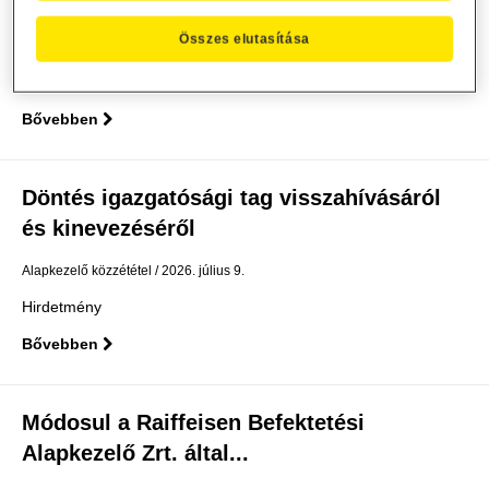
Alapkezelő Zrt. által...
Összes elutasítása
Alapkezelő közzététel
2026. július 14.
Közzététel
Bővebben
Döntés igazgatósági tag visszahívásáról
és kinevezéséről
Alapkezelő közzététel
2026. július 9.
Hirdetmény
Bővebben
Módosul a Raiffeisen Befektetési
Alapkezelő Zrt. által...