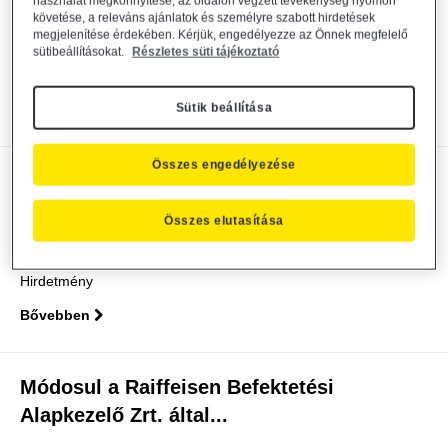
Alapkezelő Zrt. által...
használat megkönnyítése, az oldalon végzett tevékenység nyomon
követése, a releváns ajánlatok és személyre szabott hirdetések
megjelenítése érdekében. Kérjük, engedélyezze az Önnek megfelelő
Alapkezelő közzététel
2026. július 14.
sütibeállításokat.
Részletes süti tájékoztató
Közzététel
Sütik beállítása
Bővebben
Összes engedélyezése
Döntés igazgatósági tag visszahívásáról
és kinevezéséről
Összes elutasítása
Alapkezelő közzététel
2026. július 9.
Hirdetmény
Bővebben
Módosul a Raiffeisen Befektetési
Alapkezelő Zrt. által...