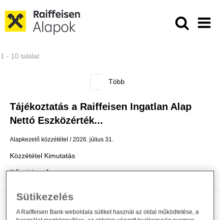
Ugrás a fő tartalomhoz
Közzétételek - Raiffeisen ALAPKE
1 - 10 találat
Tájékoztatás a Raiffeisen Ingatlan Alap
Nettó Eszközérték...
Alapkezelő közzététel
2026. július 31.
Közzététel Kimutatás
Bővebben
Sütikezelés
Módosul a Raiffeisen Befektetési
A Raiffeisen Bank weboldala sütiket használ az oldal működtetése, a