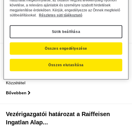
Raiffeisen...
használat megkönnyítése, az oldalon végzett tevékenység nyomon
követése, a releváns ajánlatok és személyre szabott hirdetések
megjelenítése érdekében. Kérjük, engedélyezze az Önnek megfelelő
Alapkezelő közzététel
general
2020. március 25.
sütibeállításokat.
Részletes süti tájékoztató
Közzététel
Sütik beállítása
Bővebben
Összes engedélyezése
Vezérigazgatói határozat a Raiffeisen
Ingatlan Alap...
Összes elutasítása
Alapkezelő közzététel
general
2020. március 23.
Közzététel
Bővebben
Vezérigazgatói határozat a Raiffeisen
Ingatlan Alap...