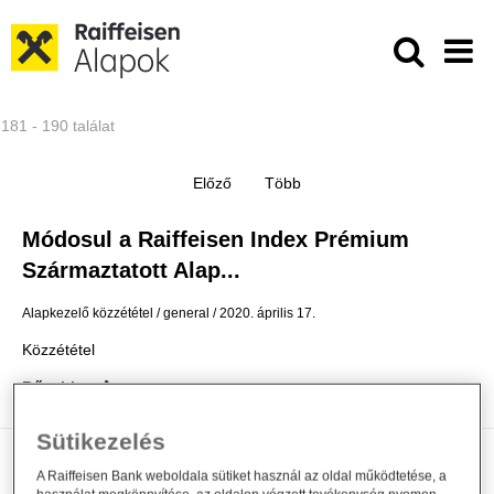
Ugrás a fő tartalomhoz
Közzétételek - Raiffeisen ALAPKE
181 - 190 találat
Módosul a Raiffeisen Index Prémium
Származtatott Alap...
Alapkezelő közzététel
general
2020. április 17.
Közzététel
Bővebben
Sütikezelés
A koronavírus teremtette helyzet hatása a
A Raiffeisen Bank weboldala sütiket használ az oldal működtetése, a