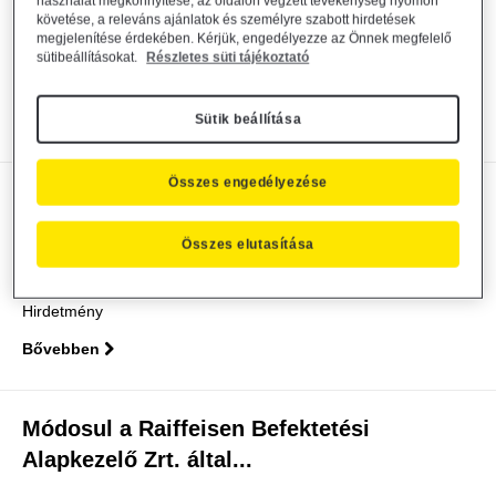
Alapkezelő Zrt. által...
használat megkönnyítése, az oldalon végzett tevékenység nyomon
követése, a releváns ajánlatok és személyre szabott hirdetések
megjelenítése érdekében. Kérjük, engedélyezze az Önnek megfelelő
Alapkezelő közzététel
2026. július 14.
sütibeállításokat.
Részletes süti tájékoztató
Közzététel
Sütik beállítása
Bővebben
Összes engedélyezése
Döntés igazgatósági tag visszahívásáról
és kinevezéséről
Összes elutasítása
Alapkezelő közzététel
2026. július 9.
Hirdetmény
Bővebben
Módosul a Raiffeisen Befektetési
Alapkezelő Zrt. által...