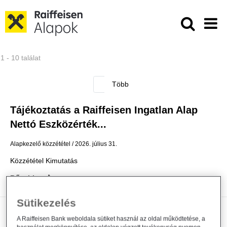
Ugrás a fő tartalomhoz
Közzétételek - Raiffeisen ALAPKE
1 - 10 találat
Tájékoztatás a Raiffeisen Ingatlan Alap
Nettó Eszközérték...
Alapkezelő közzététel
2026. július 31.
Közzététel Kimutatás
Bővebben
Sütikezelés
Módosul a Raiffeisen Befektetési
A Raiffeisen Bank weboldala sütiket használ az oldal működtetése, a