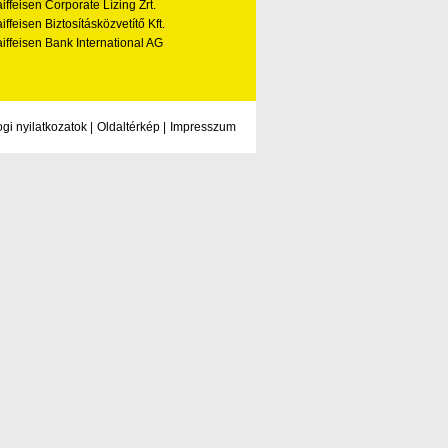
iffeisen Corporate Lízing Zrt.
iffeisen Biztosításközvetítő Kft.
iffeisen Bank International AG
ogi nyilatkozatok
|
Oldaltérkép
|
Impresszum