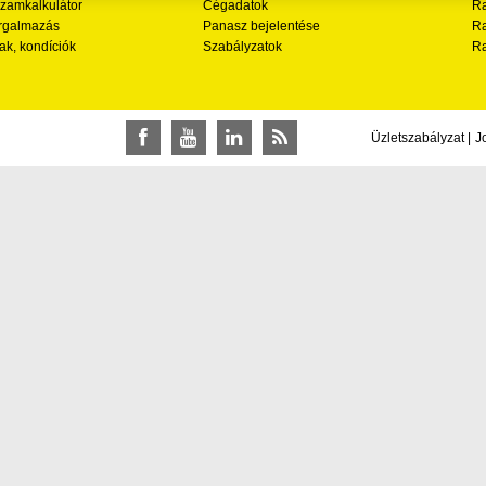
zamkalkulátor
Cégadatok
Ra
rgalmazás
Panasz bejelentése
Ra
ak, kondíciók
Szabályzatok
Ra
Üzletszabályzat
|
J
Facebook
YouTube
LinkedIn
RSS