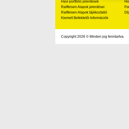
Havi portfólió jelentések
Ho
Raiffeisen Alapok jelentései
Fo
Raiffeisen Alapok tájékoztatói
Díj
Kiemelt Befektetői Információk
Copyright 2026 © Minden jog fenntartva.