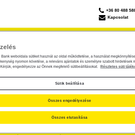
+36 80 488 58
Kapcsolat
Forgalmazás
Befektetési Kisokos
ESG Befek
zelés
m III. Tőke- és Hozamvédett Szárma
. Tőke- és Hozamvédett Származtatott Alap törl
n Bank weboldala sütiket használ az oldal működtetése, a használat megkönnyítése
ékenység nyomon követése, a releváns ajánlatok és személyre szabott hirdetések 
. július 19.
Kérjük, engedélyezze az Önnek megfelelő sütibeállításokat.
Részletes süti tájék
Hozamvédett Származtatott Alap törlése
Sütik beállítása
Összes engedélyezése
Összes elutasítása
SZNOS INFORMÁCIÓK
CÉGINFORMÁCIÓK, KAPCSOLAT
R
folyamok
Kapcsolat
Ra