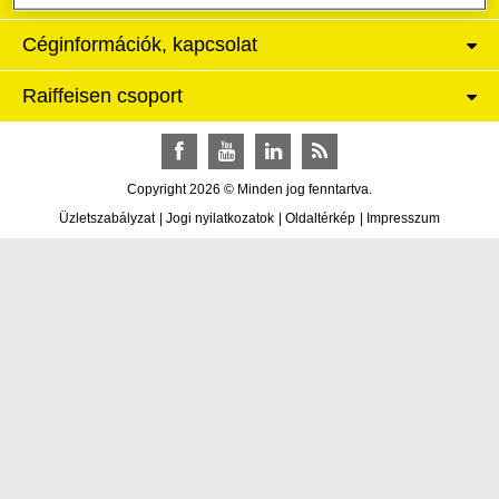
Céginformációk, kapcsolat
Raiffeisen csoport
Facebook
YouTube
LinkedIn
RSS
Copyright 2026 © Minden jog fenntartva.
Üzletszabályzat
|
Jogi nyilatkozatok
|
Oldaltérkép
|
Impresszum