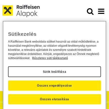
Ugrás a fő tartalomhoz
Módosul a Raiffeisen Befektetési A
Módosul a Raiffeisen Befektetési
Sütikezelés
Alapkezelő Zrt. által kezelt befektetési
A Raiffeisen Bank weboldala sütiket használ az oldal működtetése, a
alapok kiemelt befektetői információs
használat megkönnyítése, az oldalon végzett tevékenység nyomon
követése, a releváns ajánlatok és személyre szabott hirdetések
dokumentuma
megjelenítése érdekében. Kérjük, engedélyezze az Önnek megfelelő
sütibeállításokat.
Részletes süti tájékoztató
Alapkezelő közzététel /
2026. június 4.
Közzététel
Sütik beállítása
Összes engedélyezése
Aktuális
Összes elutasítása
Hasznos információk