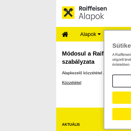
Ugrás a fő tartalomhoz
Alapok
Rólunk
Sütike
Módosul a Raiffeisen
Módosul a Raiffeisen Befe
A Raiffeise
végzett tev
szabályzata
érdekében. 
Alapkezelő közzététel /
2025. október
Közzététel
AKTUÁLIS
HA