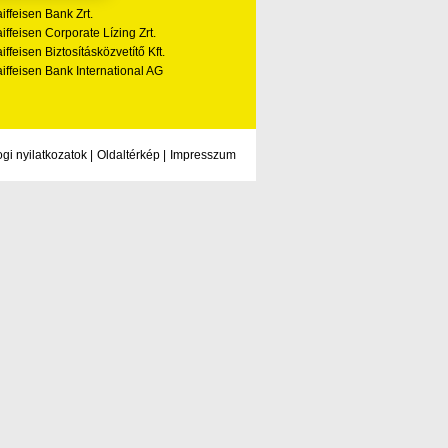
iffeisen Bank Zrt.
iffeisen Corporate Lízing Zrt.
iffeisen Biztosításközvetítő Kft.
iffeisen Bank International AG
ogi nyilatkozatok
|
Oldaltérkép
|
Impresszum