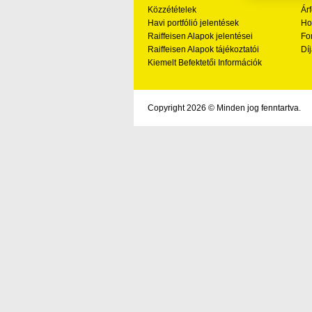
Közzétételek
Ár
Havi portfólió jelentések
Ho
Raiffeisen Alapok jelentései
Fo
Raiffeisen Alapok tájékoztatói
Díj
Kiemelt Befektetői Információk
Copyright 2026 © Minden jog fenntartva.