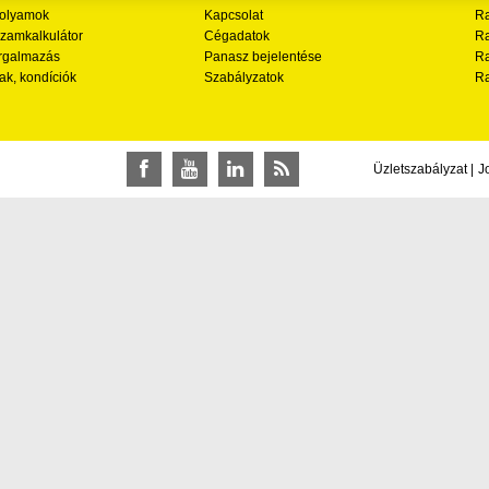
folyamok
Kapcsolat
Ra
zamkalkulátor
Cégadatok
Ra
rgalmazás
Panasz bejelentése
Ra
ak, kondíciók
Szabályzatok
Ra
Üzletszabályzat
|
J
Facebook
YouTube
LinkedIn
RSS