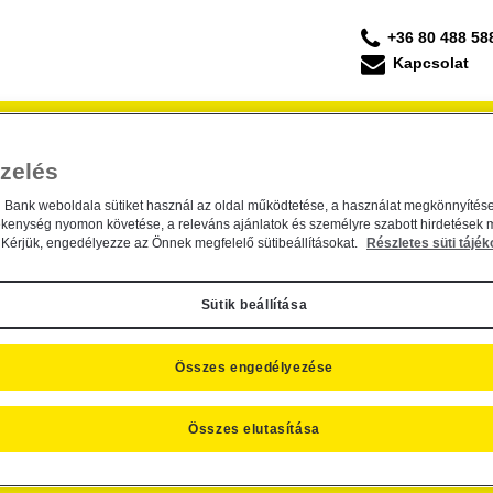
+36 80 488 58
Kapcsolat
Forgalmazás
Befektetési Kisokos
ESG Befek
zelés
 Befektetési Alapkezelő Zrt. által 
ktetési Alapkezelő Zrt. által kezelt befektetés
n Bank weboldala sütiket használ az oldal működtetése, a használat megkönnyítése
ékenység nyomon követése, a releváns ajánlatok és személyre szabott hirdetések 
Kérjük, engedélyezze az Önnek megfelelő sütibeállításokat.
Részletes süti tájék
 2.
Sütik beállítása
Összes engedélyezése
Összes elutasítása
SZNOS INFORMÁCIÓK
CÉGINFORMÁCIÓK, KAPCSOLAT
R