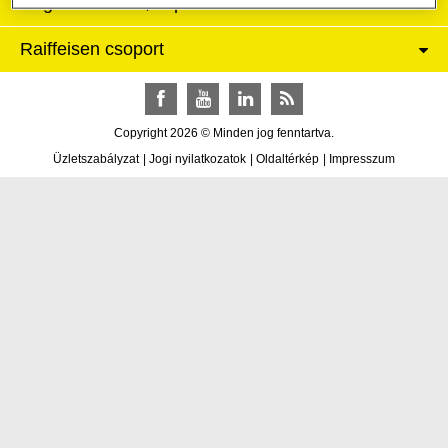
Céginformációk, kapcsolat
Raiffeisen csoport
Facebook
YouTube
LinkedIn
RSS
Copyright 2026 © Minden jog fenntartva.
Üzletszabályzat
|
Jogi nyilatkozatok
|
Oldaltérkép
|
Impresszum