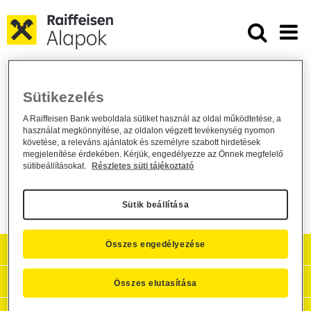
Ugrás a fő tartalomhoz
Kamat közzététel - Raiffeisen Pr
Kamat közzététel - Raiffeisen Private
Sütikezelés
Banking 7% RAC 160524 HUF Kötvény
A Raiffeisen Bank weboldala sütiket használ az oldal működtetése, a
használat megkönnyítése, az oldalon végzett tevékenység nyomon
Alapkezelő közzététel /
general /
2015. május 22.
követése, a releváns ajánlatok és személyre szabott hirdetések
megjelenítése érdekében. Kérjük, engedélyezze az Önnek megfelelő
Kamat közzététel - Raiffeisen Private Banking 7% RAC 160524
sütibeállításokat.
Részletes süti tájékoztató
HUF Kötvény
Sütik beállítása
Összes engedélyezése
Aktuális
Hasznos információk
Összes elutasítása