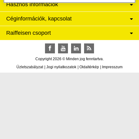
Hasznos információk
Céginformációk, kapcsolat
Raiffeisen csoport
Facebook
YouTube
LinkedIn
RSS
Copyright 2026 © Minden jog fenntartva.
Üzletszabályzat
|
Jogi nyilatkozatok
|
Oldaltérkép
|
Impresszum