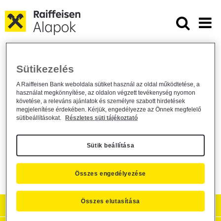
Ugrás a fő tartalomhoz
A Raiffeisen Garantált Pénzpiaci 
A Raiffeisen Garantált Pénzpiaci Alap
Sütikezelés
garantált minimum hozama
A Raiffeisen Bank weboldala sütiket használ az oldal működtetése, a
használat megkönnyítése, az oldalon végzett tevékenység nyomon
Alapkezelő közzététel /
general /
2011. május 31.
követése, a releváns ajánlatok és személyre szabott hirdetések
megjelenítése érdekében. Kérjük, engedélyezze az Önnek megfelelő
A Raiffeisen Befektetési Alapkezelő Zrt. (1054 Budapest,
sütibeállításokat.
Részletes süti tájékoztató
Akadémia u. 6.) ezúton tájékoztatja tisztelt befektetőit, hogy a
Raiffeisen Garantált Pénzpiaci Alap a tájékoztató 1.18 pontja
szerinti garantált minimumhozama a 2011. június 01. és 2011.
Sütik beállítása
június 30. közötti időszakra évi 4,00%.
Összes engedélyezése
Összes elutasítása
Aktuális