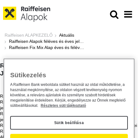
Ugrás a fő tartalomhoz
Raiffeisen Fix Mix Alap éves és fé
Raiffeisen ALAPKEZELŐ
Aktuális
Raiffeisen Alapok féléves és éves jelentései
Raiffeisen Fix Mix Alap éves és féléves jelentései
RAIFFEISEN ALAPOK FÉLÉVES ÉS ÉVES
JELENTÉSEI
Sütikezelés
A Raiffeisen Bank weboldala sütiket használ az oldal működtetése, a
használat megkönnyítése, az oldalon végzett tevékenység nyomon
követése, a releváns ajánlatok és személyre szabott hirdetések
Raiffeisen ESG Konzervatív Vegyes Alapok Alapja (korábban
megjelenítése érdekében. Kérjük, engedélyezze az Önnek megfelelő
Raiffeisen Nemzetközi Kötvény Alapok Alapja) éves és féléves
sütibeállításokat.
Részletes süti tájékoztató
jelentései
Raiffeisen ESG Nemzetközi Részvény Alapok Alapja éves és féléves
jelentései
Sütik beállítása
Raiffeisen ESG Rövid Kötvény Alapok Alapja éves és féléves jelentései
Raiffeisen ESG Vegyes Alapok Alapja (korábban: FWR Titánium Euró
Alapok Alapja) éves és féléves jelentései